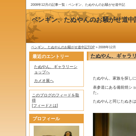
2008年12月の記事一覧：ペンギン、たぬやんのお騒がせ道中記
ペンギン、たぬやんのお騒がせ道中
ペンギン、たぬやんのお騒がせ道中記TOP
> 2008年12月
たぬやん、ギャラ
最近のエントリー
たぬやん、ギャラリーシ
ョップへ
たぬやん、家族を探し
カメオ展へ
表参道にある備前焼シ
た。
このブログのフィードを取
得
たぬやんと同じたぬき
[
フィードとは
]
プロフィール