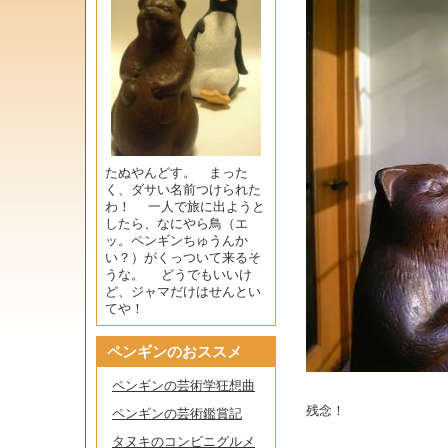
たぬやんどす。 まった
く、ダサい名前つけられた
わ！ 一人で旅に出ようと
したら、なにやら鳥（エ
ッ。ペンギンちゅうんか
い？）がくっついて来るそ
うな。 どうでもいいけ
ど、ジャマだけはせんとい
てや！
ペンギンのおススメ
ペンギンの芸術学狂想曲
残念！
ペンギンの芸術鑑賞記
タヌキのコンビニグルメ