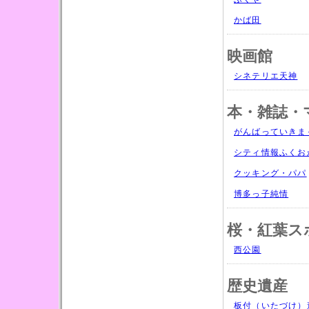
かば田
映画館
シネテリエ天神
本・雑誌・
がんばっていきま
シティ情報ふくお
クッキング・パパ
博多っ子純情
桜・紅葉ス
西公園
歴史遺産
板付（いたづけ）