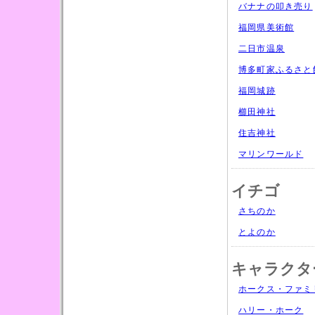
バナナの叩き売り
福岡県美術館
二日市温泉
博多町家ふるさと
福岡城跡
櫛田神社
住吉神社
マリンワールド
イチゴ
さちのか
とよのか
キャラクタ
ホークス・ファミ
ハリー・ホーク