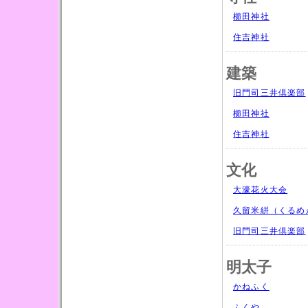
櫛田神社
住吉神社
建築
旧門司三井倶楽部
櫛田神社
住吉神社
文化
大濠花火大会
久留米絣（くるめ
旧門司三井倶楽部
明太子
かねふく
ふくや