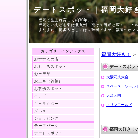
デートスポット｜福岡大好
福岡で生まれ育って約30年。。。
福岡といえども東は北九州、南は久留米と広く、一つ
まだまだ、博多人としては未熟者ですが、福岡のオス
カテゴリーインデックス
福岡大好き！
＞
おすすめの店
おもしろスポット
デートスポッ
お土産品
大濠花火大会
お土産（銘菓）
スペース・ワール
お散歩スポット
大濠公園
イチゴ
キャラクター
マリンワールド
グルメ
ショッピング
テーマパーク
福岡大好き！
デートスポット