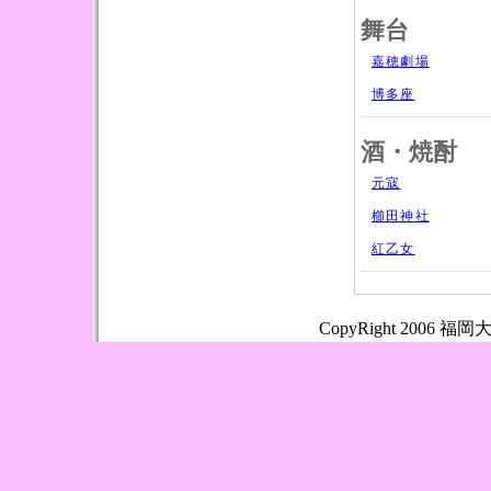
舞台
嘉穂劇場
博多座
酒・焼酎
元寇
櫛田神社
紅乙女
CopyRight 2006
福岡