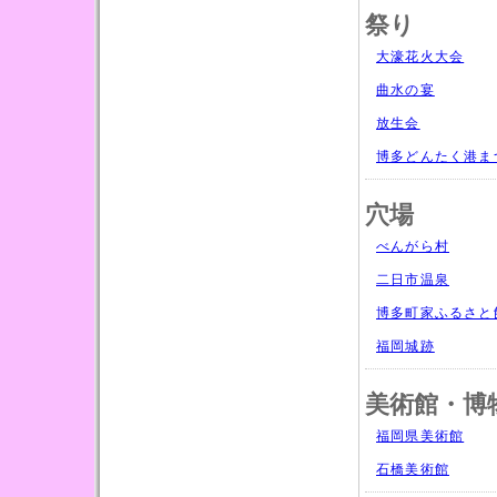
祭り
大濠花火大会
曲水の宴
放生会
博多どんたく港ま
穴場
べんがら村
二日市温泉
博多町家ふるさと
福岡城跡
美術館・博
福岡県美術館
石橋美術館