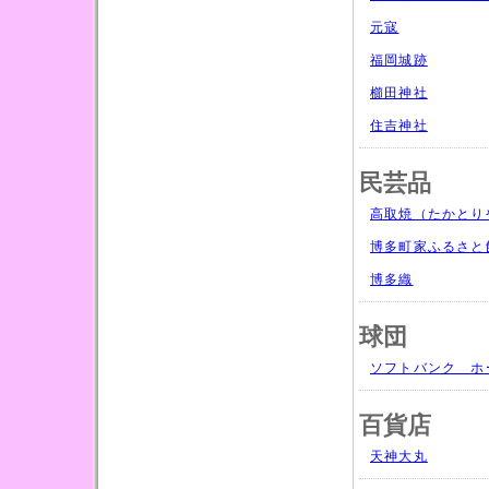
元寇
福岡城跡
櫛田神社
住吉神社
民芸品
高取焼（たかとり
博多町家ふるさと
博多織
球団
ソフトバンク ホ
百貨店
天神大丸