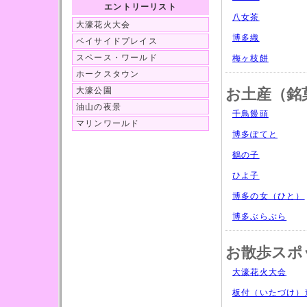
エントリーリスト
八女茶
大濠花火大会
博多織
ベイサイドプレイス
スペース・ワールド
梅ヶ枝餅
ホークスタウン
大濠公園
お土産（銘
油山の夜景
千鳥饅頭
マリンワールド
博多ぽてと
鶴の子
ひよ子
博多の女（ひと）
博多ぶらぶら
お散歩スポ
大濠花火大会
板付（いたづけ）