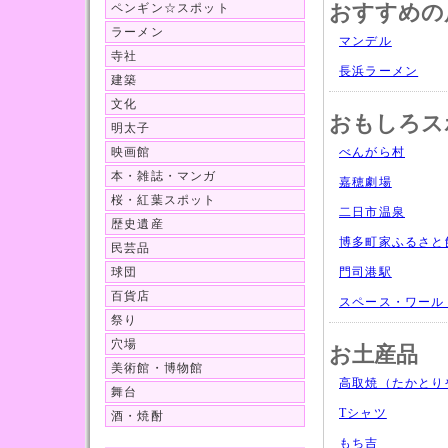
ペンギン☆スポット
おすすめの
ラーメン
マンデル
寺社
長浜ラーメン
建築
文化
おもしろス
明太子
映画館
べんがら村
本・雑誌・マンガ
嘉穂劇場
桜・紅葉スポット
二日市温泉
歴史遺産
博多町家ふるさと
民芸品
球団
門司港駅
百貨店
スペース・ワール
祭り
穴場
お土産品
美術館・博物館
高取焼（たかとり
舞台
Tシャツ
酒・焼酎
もち吉